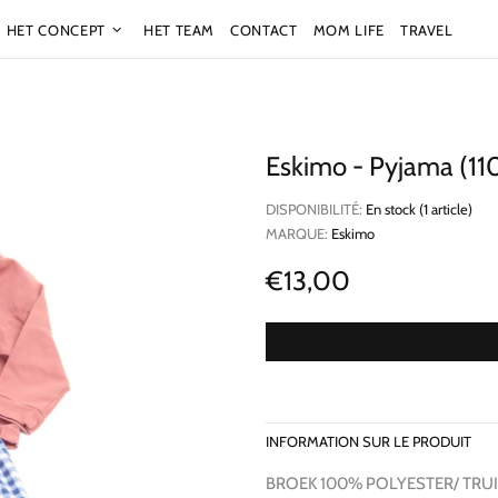
HET CONCEPT
HET TEAM
CONTACT
MOM LIFE
TRAVEL
Eskimo - Pyjama (11
DISPONIBILITÉ:
En stock (1 article)
MARQUE:
Eskimo
€13,00
INFORMATION SUR LE PRODUIT
BROEK 100% POLYESTER/ TRU