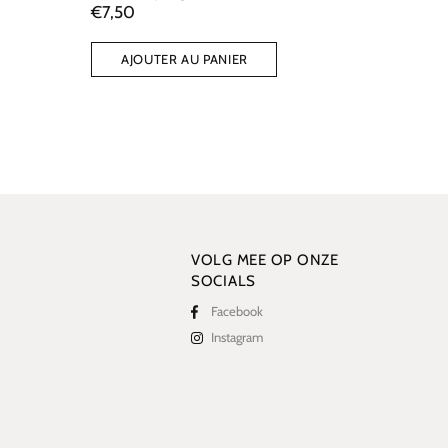
€7,50
€7,50
AJOUTER AU PANIER
AJO
VOLG MEE OP ONZE
SOCIALS
Facebook
Instagram