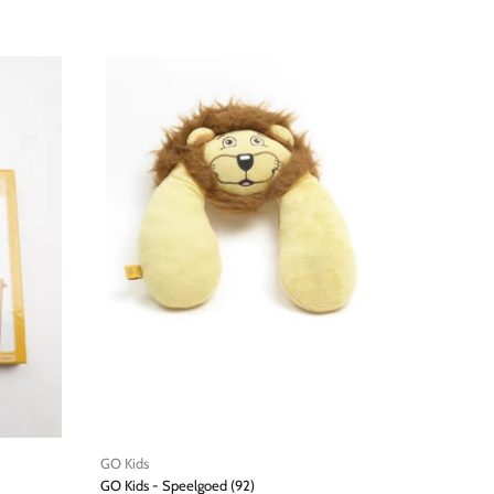
GO Kids
GO Kids
GO Kids - Speelgoed (92)
GO Kids -