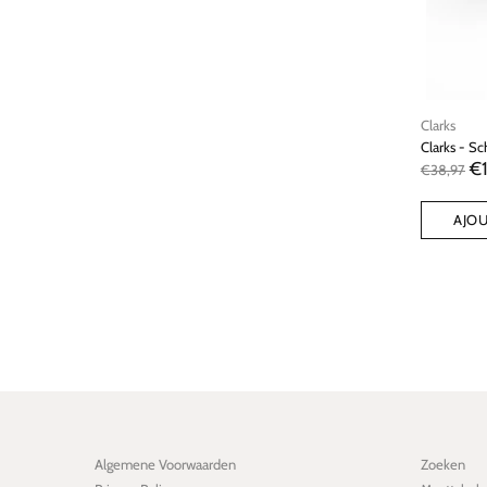
Clarks
Clarks - S
€
€38,97
AJOU
Algemene Voorwaarden
Zoeken