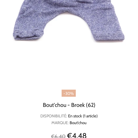
-30%
Bout'chou - Broek (62)
DISPONIBILITÉ:
En stock (1 article)
MARQUE:
Bout'chou
€4,48
€6,40