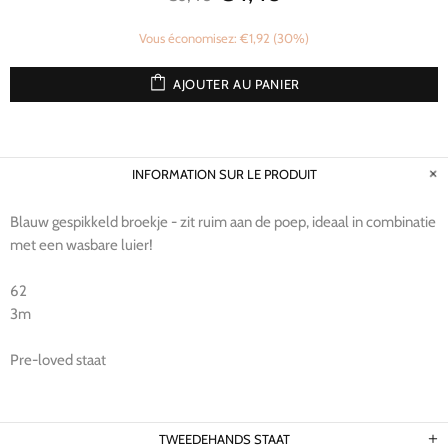
Vous économisez: €1,92 (30%)
AJOUTER AU PANIER
INFORMATION SUR LE PRODUIT
Blauw gespikkeld broekje - zit ruim aan de poep, ideaal in combinatie
met een wasbare luier!
62
3m
Pre-loved staat
TWEEDEHANDS STAAT