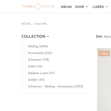
NIEUW
SHOP
LUIERS
ACCUEIL
Imps & Elfs
COLLECTION
Sort:
Kleding (2694)
Accessoires (243)
-70%
Schoenen (178)
Zokk'n (14)
Wasbare Luiers (47)
Solden (411)
Schoenen - Kleding - Accessoires (3393)