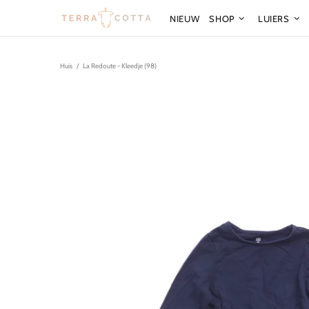
NIEUW
SHOP
LUIERS
Huis
La Redoute - Kleedje (98)