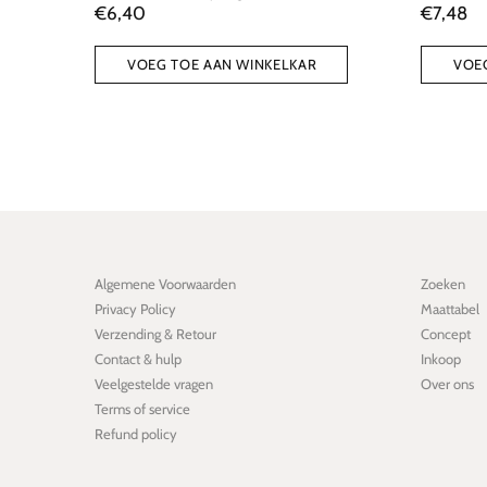
€6,40
€7,48
VOEG TOE AAN WINKELKAR
VOEG TOE AAN WI
Algemene Voorwaarden
Zoeken
Privacy Policy
Maattabel
Verzending & Retour
Concept
Contact & hulp
Inkoop
Veelgestelde vragen
Over ons
Terms of service
Refund policy