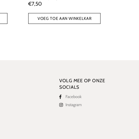
€7,50
€7,50
VOEG TOE AAN WINKELKAR
VOEG TOE AAN W
VOLG MEE OP ONZE
SOCIALS
Facebook
Instagram