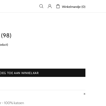
Winkelmandje (0)
 (98)
roduct)
OEG TOE AAN WINKELKAR
er - 100% katoen