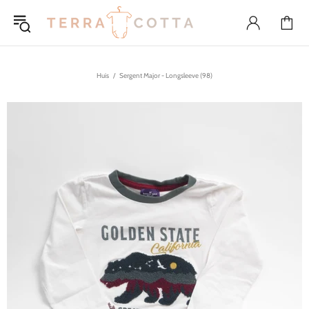
Huis
Sergent Major - Longsleeve (98)