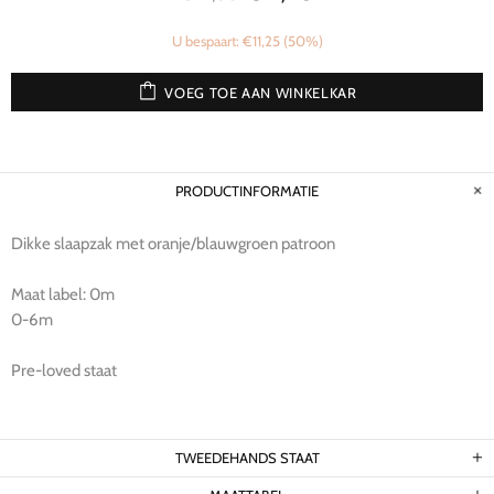
U bespaart: €11,25 (50%)
VOEG TOE AAN WINKELKAR
PRODUCTINFORMATIE
Dikke slaapzak met oranje/blauwgroen patroon
Maat label: 0m
0-6m
Pre-loved staat
TWEEDEHANDS STAAT