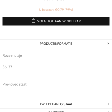
U bespaart: €0,79 (79%)
VOEG TOE AAN WINKELKAR
PRODUCTINFORMATIE
Roze mutsje
36-37
Pre-loved staat
TWEEDEHANDS STAAT