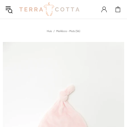
Huis
Merkloos - Muts (56)