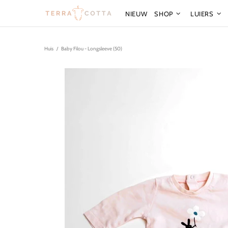
NIEUW
SHOP
LUIERS
Huis
Baby Filou - Longsleeve (50)