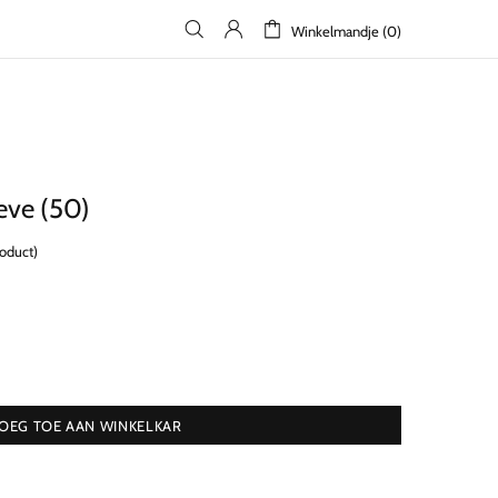
Winkelmandje (0)
eve (50)
roduct)
OEG TOE AAN WINKELKAR