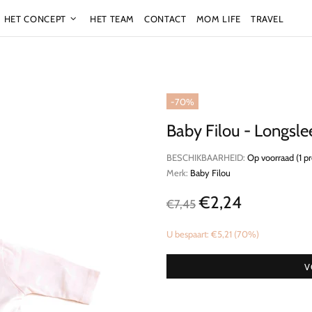
HET CONCEPT
HET TEAM
CONTACT
MOM LIFE
TRAVEL
-70%
Baby Filou - Longsle
BESCHIKBAARHEID:
Op voorraad (1 p
Merk:
Baby Filou
€2,24
€7,45
U bespaart: €5,21 (70%)
V