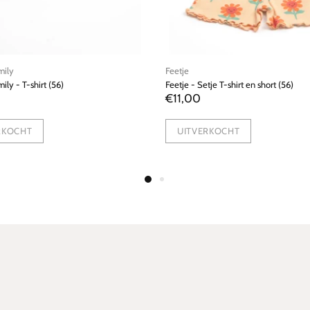
House of Jamie
e T-shirt en short (56)
House of Jamie - Broek (62)
€12,00
KOCHT
UITVERKOCHT