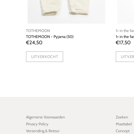
1+ in the family
Feetje
1+ in the family - T-shirt (56)
Feetje - Setj
€17,50
€11,00
UITVERKOCHT
UITVER
Algemene Voorwaarden
Zoeken
Privacy Policy
Maattabel
Verzending & Retour
Concept